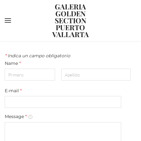
GALERIA
GOLDEN
SECTION
PUERTO
VALLARTA
YOUR CART
Search by typing & pressing enter
HOME
*
Indica un campo obligatorio
Name
*
ABOUT US
ARTISTS
KNOW HOW
E-mail
*
CONTACT US
Message
*